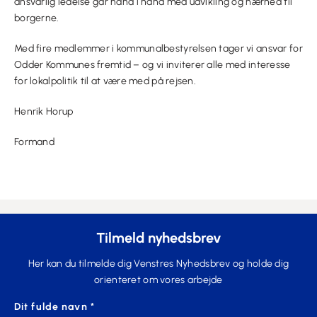
ansvarlig ledelse går hånd i hånd med udvikling og nærhed til
borgerne.
Med fire medlemmer i kommunalbestyrelsen tager vi ansvar for
Odder Kommunes fremtid – og vi inviterer alle med interesse
for lokalpolitik til at være med på rejsen.
Henrik Horup
Formand
Tilmeld nyhedsbrev
Her kan du tilmelde dig Venstres Nyhedsbrev og holde dig
orienteret om vores arbejde
Dit fulde navn *